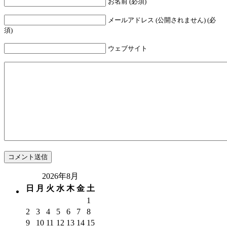
お名前 (必須)
メールアドレス (公開されません) (必
須)
ウェブサイト
2026年8月
日
月
火
水
木
金
土
1
2
3
4
5
6
7
8
9
10
11
12
13
14
15