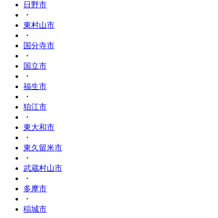
日野市
・
東村山市
・
国分寺市
・
国立市
・
福生市
・
狛江市
・
東大和市
・
東久留米市
・
武蔵村山市
・
多摩市
・
稲城市