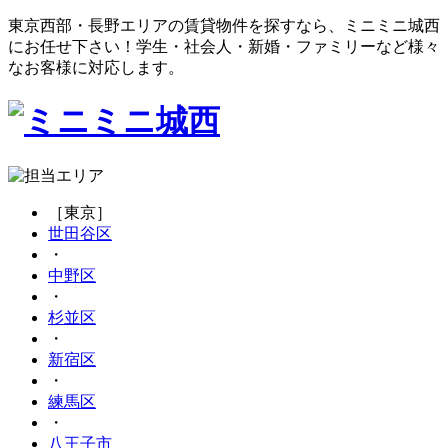
東京西部・長野エリアの賃貸物件を探すなら、ミニミニ城西
にお任せ下さい！学生・社会人・新婚・ファミリーなど様々
なお客様に対応します。
［東京］
世田谷区
・
中野区
・
杉並区
・
新宿区
・
練馬区
・
八王子市