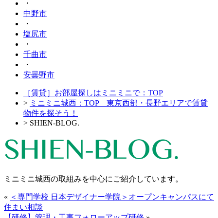
・
中野市
・
塩尻市
・
千曲市
・
安曇野市
［賃貸］お部屋探しはミニミニで：TOP
>
ミニミニ城西：TOP 東京西部・長野エリアで賃貸
物件を探そう！
> SHIEN-BLOG.
ミニミニ城西の取組みを中心にご紹介しています。
«
＜専門学校 日本デザイナー学院＞オープンキャンパスにて
住まい相談
【研修】管理・工事フォローアップ研修
»