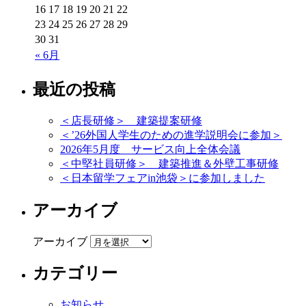
16
17
18
19
20
21
22
23
24
25
26
27
28
29
30
31
« 6月
最近の投稿
＜店長研修＞ 建築提案研修
＜’26外国人学生のための進学説明会に参加＞
2026年5月度 サービス向上全体会議
＜中堅社員研修＞ 建築推進＆外壁工事研修
＜日本留学フェアin池袋＞に参加しました
アーカイブ
アーカイブ
カテゴリー
お知らせ