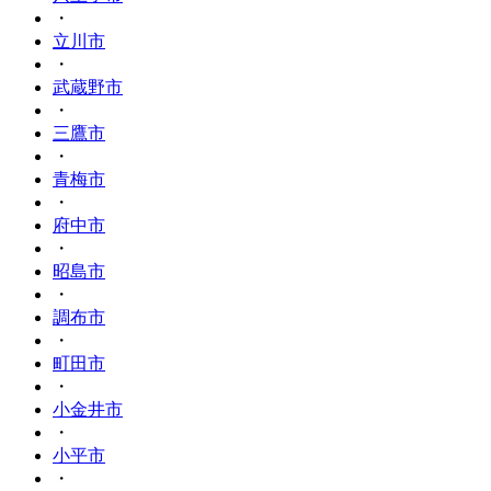
・
立川市
・
武蔵野市
・
三鷹市
・
青梅市
・
府中市
・
昭島市
・
調布市
・
町田市
・
小金井市
・
小平市
・