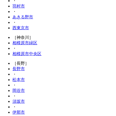
・
羽村市
・
あきる野市
・
西東京市
［神奈川］
相模原市緑区
・
相模原市中央区
［長野］
長野市
・
松本市
・
岡谷市
・
須坂市
・
伊那市