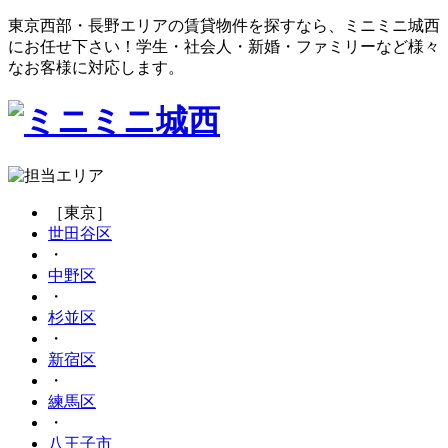
東京西部・長野エリアの賃貸物件を探すなら、ミニミニ城西
にお任せ下さい！学生・社会人・新婚・ファミリーなど様々
なお客様に対応します。
［東京］
世田谷区
・
中野区
・
杉並区
・
新宿区
・
練馬区
・
八王子市