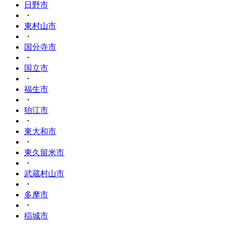
日野市
・
東村山市
・
国分寺市
・
国立市
・
福生市
・
狛江市
・
東大和市
・
東久留米市
・
武蔵村山市
・
多摩市
・
稲城市