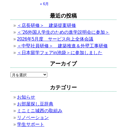
« 6月
最近の投稿
＜店長研修＞ 建築提案研修
＜’26外国人学生のための進学説明会に参加＞
2026年5月度 サービス向上全体会議
＜中堅社員研修＞ 建築推進＆外壁工事研修
＜日本留学フェアin池袋＞に参加しました
アーカイブ
カテゴリー
お知らせ
お部屋探し豆辞典
ミニミニ城西の取組み
リノベーション
学生サポート