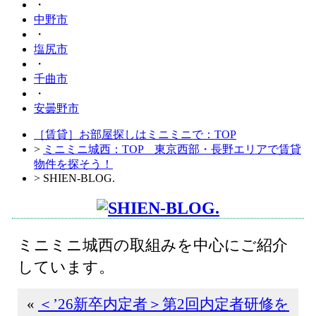
・
中野市
・
塩尻市
・
千曲市
・
安曇野市
［賃貸］お部屋探しはミニミニで：TOP
>
ミニミニ城西：TOP 東京西部・長野エリアで賃貸
物件を探そう！
> SHIEN-BLOG.
ミニミニ城西の取組みを中心にご紹介
しています。
«
＜’26新卒内定者＞第2回内定者研修を