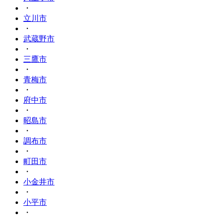
・
立川市
・
武蔵野市
・
三鷹市
・
青梅市
・
府中市
・
昭島市
・
調布市
・
町田市
・
小金井市
・
小平市
・