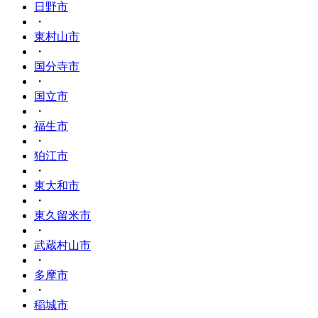
日野市
・
東村山市
・
国分寺市
・
国立市
・
福生市
・
狛江市
・
東大和市
・
東久留米市
・
武蔵村山市
・
多摩市
・
稲城市