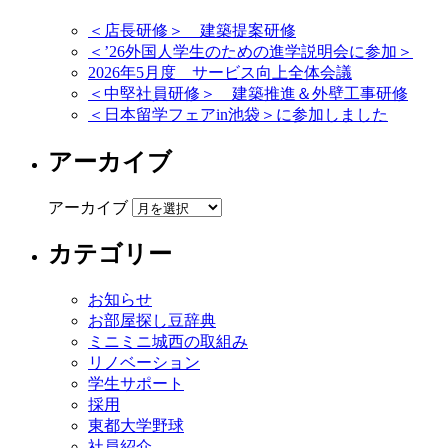
＜店長研修＞ 建築提案研修
＜’26外国人学生のための進学説明会に参加＞
2026年5月度 サービス向上全体会議
＜中堅社員研修＞ 建築推進＆外壁工事研修
＜日本留学フェアin池袋＞に参加しました
アーカイブ
アーカイブ
カテゴリー
お知らせ
お部屋探し豆辞典
ミニミニ城西の取組み
リノベーション
学生サポート
採用
東都大学野球
社員紹介