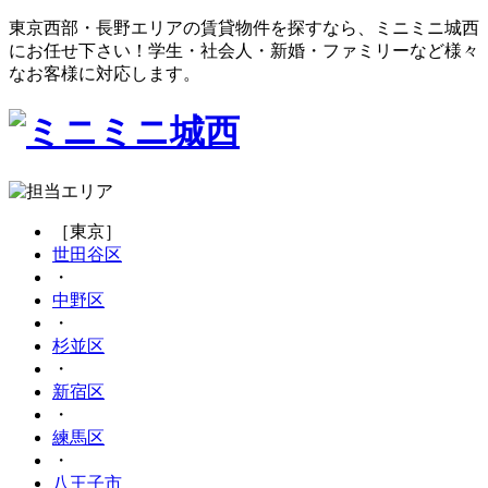
東京西部・長野エリアの賃貸物件を探すなら、ミニミニ城西
にお任せ下さい！学生・社会人・新婚・ファミリーなど様々
なお客様に対応します。
［東京］
世田谷区
・
中野区
・
杉並区
・
新宿区
・
練馬区
・
八王子市