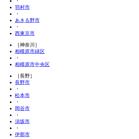
・
羽村市
・
あきる野市
・
西東京市
［神奈川］
相模原市緑区
・
相模原市中央区
［長野］
長野市
・
松本市
・
岡谷市
・
須坂市
・
伊那市