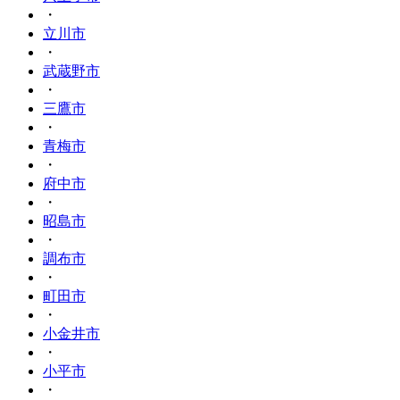
・
立川市
・
武蔵野市
・
三鷹市
・
青梅市
・
府中市
・
昭島市
・
調布市
・
町田市
・
小金井市
・
小平市
・