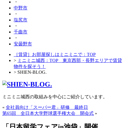
・
中野市
・
塩尻市
・
千曲市
・
安曇野市
［賃貸］お部屋探しはミニミニで：TOP
>
ミニミニ城西：TOP 東京西部・長野エリアで賃貸
物件を探そう！
> SHIEN-BLOG.
ミニミニ城西の取組みを中心にご紹介しています。
«
全社員向け「スーパー君」研修 最終日
第65回 全日本大学野球選手権大会 開会式
»
「日本留学フェアin池袋」開催