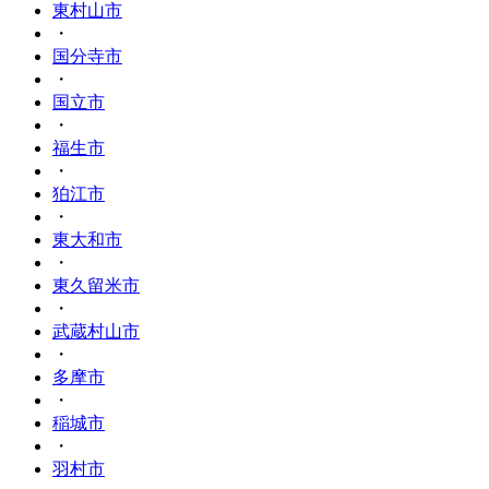
東村山市
・
国分寺市
・
国立市
・
福生市
・
狛江市
・
東大和市
・
東久留米市
・
武蔵村山市
・
多摩市
・
稲城市
・
羽村市