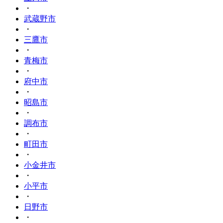
・
武蔵野市
・
三鷹市
・
青梅市
・
府中市
・
昭島市
・
調布市
・
町田市
・
小金井市
・
小平市
・
日野市
・