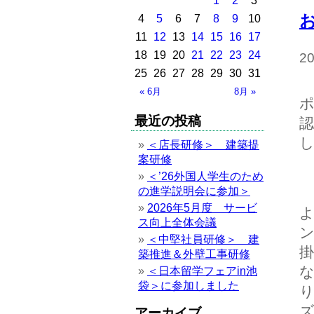
1
2
3
4
5
6
7
8
9
10
11
12
13
14
15
16
17
18
19
20
21
22
23
24
2
25
26
27
28
29
30
31
« 6月
8月 »
最近の投稿
＜店長研修＞ 建築提
案研修
＜’26外国人学生のため
の進学説明会に参加＞
2026年5月度 サービ
ス向上全体会議
＜中堅社員研修＞ 建
築推進＆外壁工事研修
な
＜日本留学フェアin池
袋＞に参加しました
アーカイブ