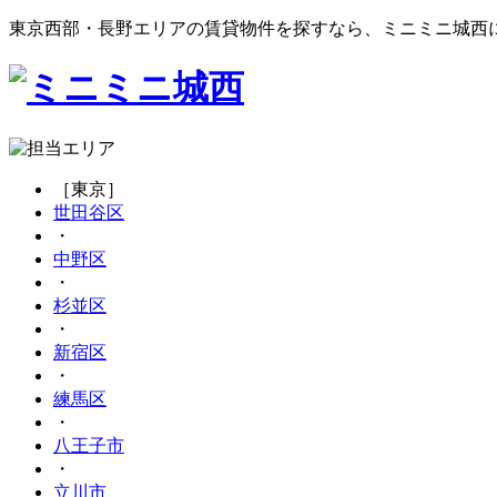
東京西部・長野エリアの賃貸物件を探すなら、ミニミニ城西
［東京］
世田谷区
・
中野区
・
杉並区
・
新宿区
・
練馬区
・
八王子市
・
立川市