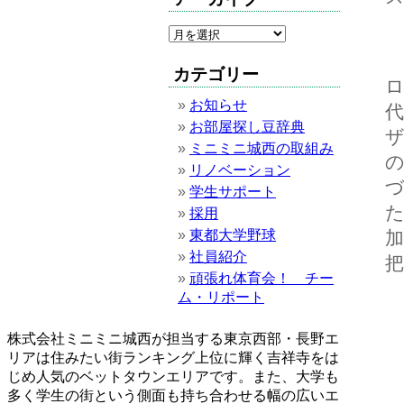
カテゴリー
お知らせ
代
お部屋探し豆辞典
ミニミニ城西の取組み
リノベーション
学生サポート
採用
東都大学野球
社員紹介
頑張れ体育会！ チー
ム・リポート
株式会社ミニミニ城西が担当する東京西部・長野エ
リアは住みたい街ランキング上位に輝く吉祥寺をは
じめ人気のベットタウンエリアです。また、大学も
多く学生の街という側面も持ち合わせる幅の広いエ