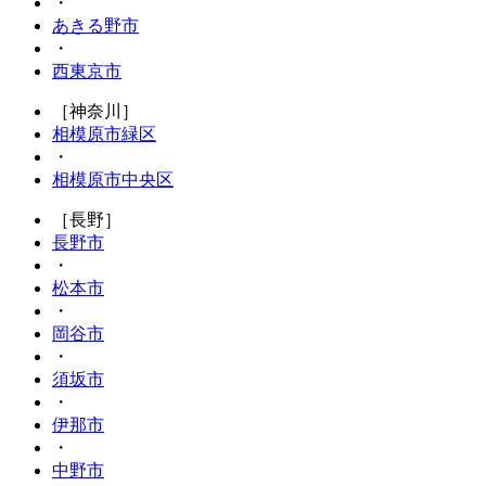
・
あきる野市
・
西東京市
［神奈川］
相模原市緑区
・
相模原市中央区
［長野］
長野市
・
松本市
・
岡谷市
・
須坂市
・
伊那市
・
中野市