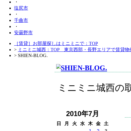
・
塩尻市
・
千曲市
・
安曇野市
［賃貸］お部屋探しはミニミニで：TOP
>
ミニミニ城西：TOP 東京西部・長野エリアで賃貸物
> SHIEN-BLOG.
ミニミニ城西の
2010年7月
日
月
火
水
木
金
土